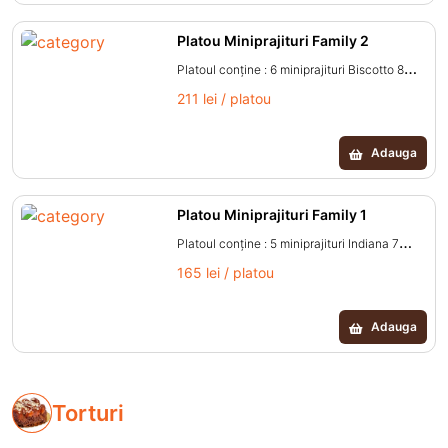
Platou Miniprajituri Family 2
Platoul conţine : 6 miniprajituri Biscotto 8
miniprajituri Ciocolatino 6 miniprajituri
211 lei / platou
Fragola 8 miniprajituri Serano 6 miniprajituri
Caramela Cantitate aproximativa platou: 1.25
Adauga
kg.
Platou Miniprajituri Family 1
Platoul conţine : 5 miniprajituri Indiana 7
miniprajituri Cornet 5 miniprajituri Tartă
165 lei / platou
yogurtina 6 miniprajituri Black Forest 5
miniprajituri Tartă Lemon Pie Cantitate
Adauga
aproximativa platou: 1.1 kg.
Torturi