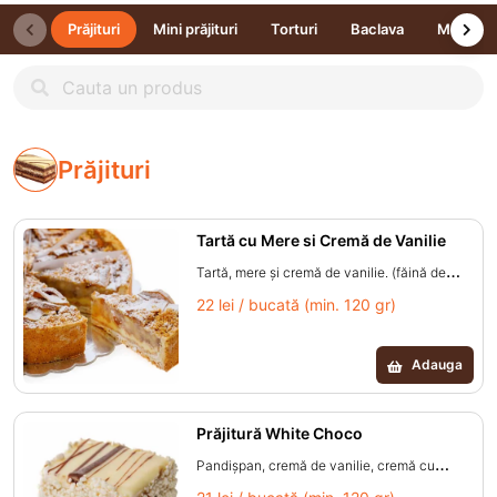
Prăjituri
Mini prăjituri
Torturi
Baclava
Macaro
Prăjituri
Tartă cu Mere si Cremă de Vanilie
Tartă, mere și cremă de vanilie. (făină de
grâu, ou pausterizat, unt, zahăr, apă, sare
22 lei / bucată (min. 120 gr)
iodată, vanilină, mere, stafide, nucă,
scorțișoară, amidon, sirop de glucoză, uleiuri
Adauga
vegetale, praf de copt, regulator de aciditate:
acid citric, coloranți: beta caroten.)
Prăjitură White Choco
Pandișpan, cremă de vanilie, cremă cu
ciocolată și glazură cu ciocolată albă. (făină