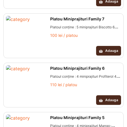
Adauga
fosfat de sodiu, agenți de îngroșare:
caragenan, alginat de sodiu, gumă arabică,
pectină, coloranți: caramel, curcumină, beta
Platou Miniprajituri Family 7
caroten, riboflavină, stabilizator: agar,
Platoul conţine : 5 miniprajituri Biscotto 6
antioxidant natural: rozmarin, aromă naturală
miniprajituri Ciocolatino 5 miniprajituri
100 lei / platou
vanilie.)
Revani Cantitate aproximativa platou: 0,65
kg.
Adauga
Platou Miniprajituri Family 6
Platoul conţine : 4 miniprajituri Profiterol 4
miniprajituri Cheese Cake 4 miniprajituri
110 lei / platou
Ciocolată şi căpşuni Cantitate aproximativa
platou: 0,70 kg.
Adauga
Platou Miniprajituri Family 5
Platoul conţine : 4 miniprajituri Mango-