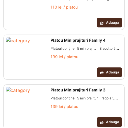
Choco 4 miniprajituri Cheese Cake 4
110 lei / platou
miniprajituri Profiterol Cantitate aproximativa
platou: 0,70 kg.
Adauga
Platou Miniprajituri Family 4
Platoul conţine : 5 miniprajituri Biscotto 5
miniprajituri Karidy 5 miniprajituri Fragola 5
139 lei / platou
miniprajituri Caramela 5 miniprajituri Black
Forest Cantitate aproximativa platou: 0.9 kg.
Adauga
Platou Miniprajituri Family 3
Platoul conţine : 5 miniprajituri Fragola 5
miniprajituri Biscotto 7 miniprajituri Serano 6
139 lei / platou
miniprajituri Cornet Cantitate aproximativa
platou: 0.75 kg.
Adauga